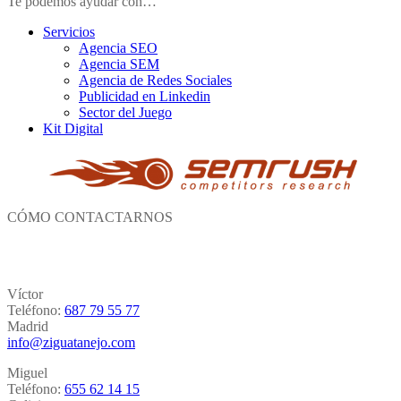
Te podemos ayudar con…
Servicios
Agencia SEO
Agencia SEM
Agencia de Redes Sociales
Publicidad en Linkedin
Sector del Juego
Kit Digital
CÓMO CONTACTARNOS
Víctor
Teléfono:
687 79 55 77
Madrid
info@ziguatanejo.com
Miguel
Teléfono:
655 62 14 15