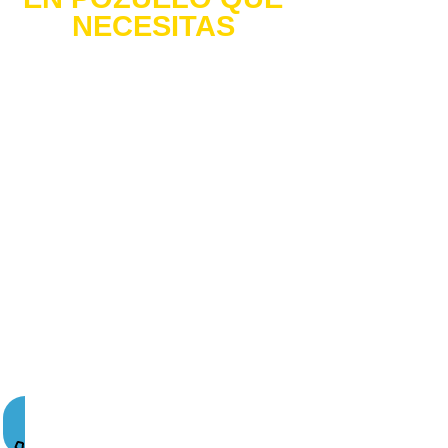
NECESITAS
¿TU NEGOCIO ES
INVISIBLE EN INTERNET?
¿Estás vendiendo tus productos o tus
servicios online pero
...