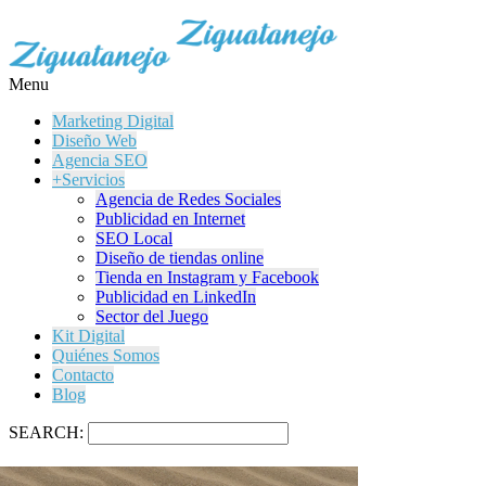
Menu
Marketing Digital
Diseño Web
Agencia SEO
+Servicios
Agencia de Redes Sociales
Publicidad en Internet
SEO Local
Diseño de tiendas online
Tienda en Instagram y Facebook
Publicidad en LinkedIn
Sector del Juego
Kit Digital
Quiénes Somos
Contacto
Blog
SEARCH: