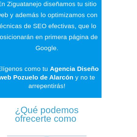
En Ziguatanejo diseñamos tu sitio
eb y además lo optimizamos con
técnicas de SEO efectivas, que lo
osicionarán en primera página de
Google.
Elígenos como tu
Agencia Diseño
web Pozuelo de Alarcón
y no te
arrepentirás!
¿Qué podemos
ofrecerte como