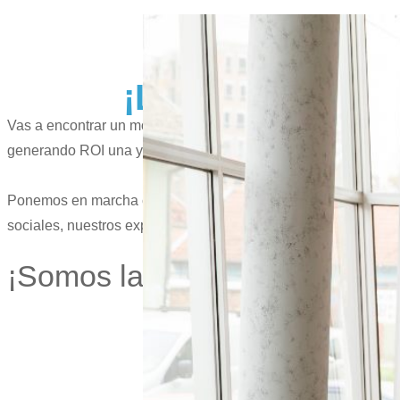
¡La Agencia lí
Vas a encontrar un montón de empresas de gestión de PPC 
generando ROI una y otra vez para nuestros clientes, estás en 
Ponemos en marcha campañas de SEM multiplataforma para cli
sociales, nuestros expertos ofrecen una experiencia de admi
¡Somos la
agencia de publ