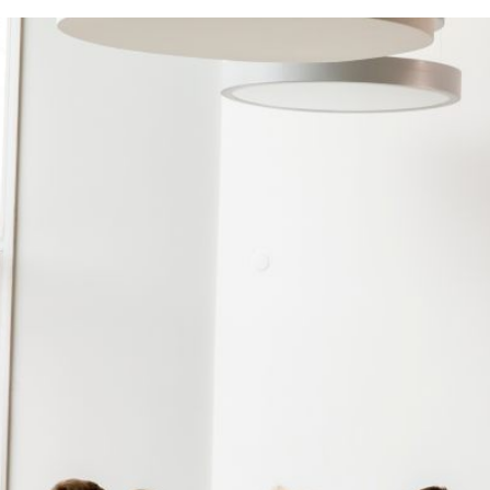
der de campañas SEM en
y campañas SEM, pero si estás buscando una
agencia de admi
el lugar correcto.
entes de todos los tamaños e industrias. Desde Google Ads ha
nistración de PPC insuperable.
icidad Majadahonda
que nece