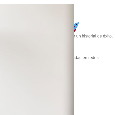
 Majadahonda!
nistración de PPC en Majadahonda
con un historial de éxito,
sta las últimas oportunidades de publicidad en redes
sita tu negocio!