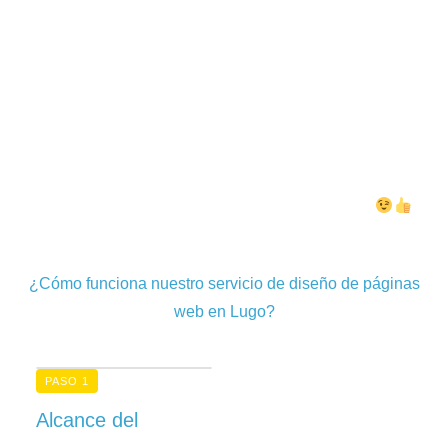
permitirte invertir como lo hacen las grandes
empresas. Por eso, en nuestra agencia de diseño de
páginas web en Lugo, hemos diseñado tarifas muy
competitivas para todos nuestros servicios.
¡No hay necesidad de gastarte una fortuna en tus
campañas de marketing online y diseño web! En
Ziguatanejo nos adaptamos a tus necesidades.
¿Cómo funciona nuestro servicio de diseño de páginas
web en Lugo?
PASO 1
Alcance del