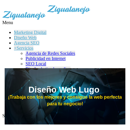
Menu
Marketing Digital
Diseño Web
Agencia SEO
+Servicios
Agencia de Redes Sociales
Publicidad en Internet
SEO Local
Diseño de tiendas online
Tienda en Instagram y Facebook
Publicidad en LinkedIn
Sector del Juego
Diseño Web Lugo
Kit Digital
Quiénes Somos
¡Trabaja con los mejores y consigue la web perfecta
Contacto
para tu negocio!
Blog
SEARCH: