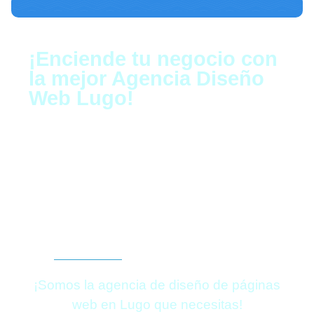
¡Enciende tu negocio con
la mejor Agencia Diseño
Web Lugo!
Cuando creamos sitios web, nos aseguramos de
que funcionen para su modelo de negocio, generen
tráfico y obtengan los resultados que estás
buscando. Podemos construir un nuevo sitio desde
cero, ayudarte a trasladar un sitio web, generar más
tráfico a tu web actual o simplemente aumentar la
tasa de conversión del tráfico existente.
¿Hablamos?
¡Somos la agencia de diseño de páginas
web en Lugo que necesitas!