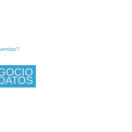
 ventas?
EGOCIO
 DATOS