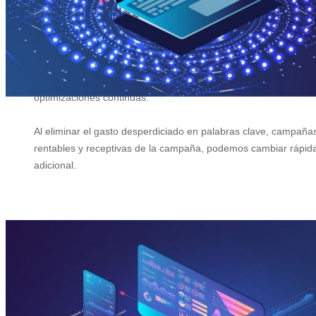
Optimización de campañas y palabras clave
Una campaña de PPC de Ziguatanejo incluirá un análisis inicial
optimizaciones continuas.
Al eliminar el gasto desperdiciado en palabras clave, campañas
rentables y receptivas de la campaña, podemos cambiar rápida
adicional.