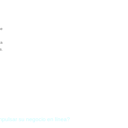
se
ra
os.
mpulsar su negocio en línea?