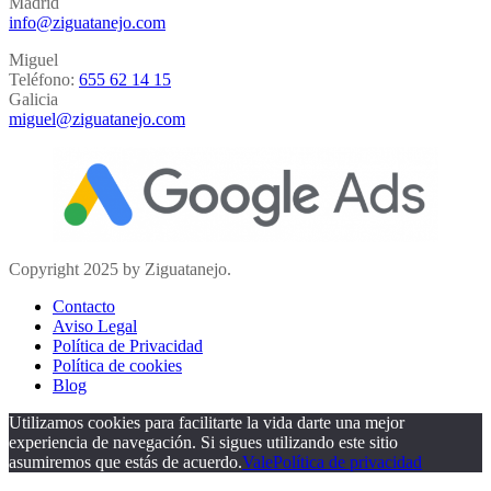
Madrid
info@ziguatanejo.com
Miguel
Teléfono:
655 62 14 15
Galicia
miguel@ziguatanejo.com
Copyright 2025 by Ziguatanejo.
Contacto
Aviso Legal
Política de Privacidad
Política de cookies
Blog
Utilizamos cookies para facilitarte la vida darte una mejor
experiencia de navegación. Si sigues utilizando este sitio
asumiremos que estás de acuerdo.
Vale
Política de privacidad