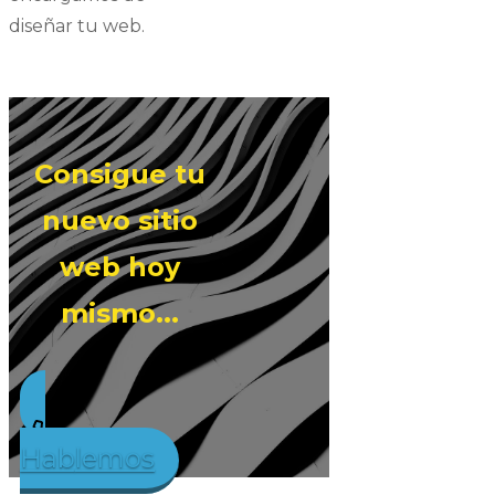
diseñar tu web.
Consigue tu
nuevo sitio
web hoy
mismo...
Hab
lemos