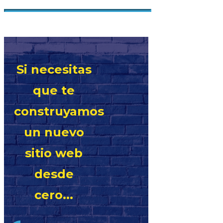
Si necesitas
que te
construyamos
un nuevo
sitio web
desde
cero...